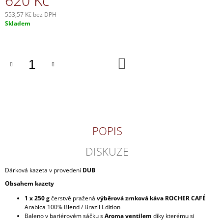
620 Kč
J
553,57 Kč bez DPH
E
Měrná
Skladem
M
cena:
E
DOUBLE
DO
OŘECH
KOŠÍKU
(KÁVA
2X
250G)
950
Kč
POPIS
DISKUZE
Dárková kazeta v provedení
DUB
Obsahem kazety
1 x 250 g
čerstvě pražená
výběrová zrnková káva ROCHER CAFÉ
Arabica 100% Blend / Brazil Edition
Baleno v bariérovém sáčku s
Aroma ventilem
díky kterému si