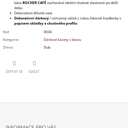
káva
ROCHER CAFÉ
zachovává ideální chuťové vlastnosti po delší
dobu
Dekorativní dřevitá vata
Dekorativní dárkový
/ ochranný sáček z rukou šikovné švadlenky s
popisem skladby a chuťového profilu
Kód
0034
Kategorie
:
Dárkové kazety s kávou
Dřevo
:
Dub
ZEPTAT SE
SDÍLET
Z
Á
INFORMACE PRO VÁS