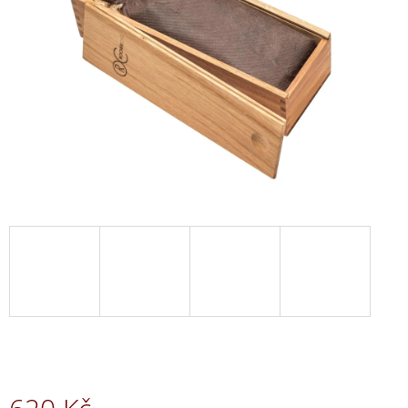
A
J
Í
T
?
HLEDAT
D
O
P
O
R
U
Č
U