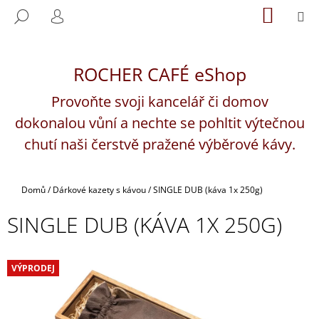
K
Přejít
NÁKUP
M
HLEDAT
na
KOŠÍK
O
PŘIHLÁŠENÍ
ZPĚT
ZPĚT
obsah
Š
Í
ROCHER CAFÉ eShop
C
K
O
Provoňte svoji kancelář či domov
P
dokonalou vůní a nechte se pohltit výtečnou
O
chutí naši čerstvě pražené výběrové kávy.
T
Ř
E
Domů
/
Dárkové kazety s kávou
/
SINGLE DUB (káva 1x 250g)
B
SINGLE DUB (KÁVA 1X 250G)
U
J
E
VÝPRODEJ
T
E
N