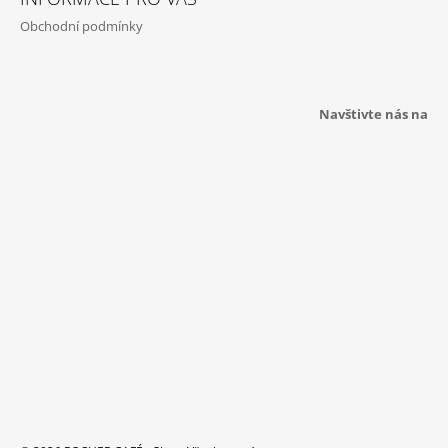
P
Obchodní podmínky
A
T
Í
Navštivte nás na